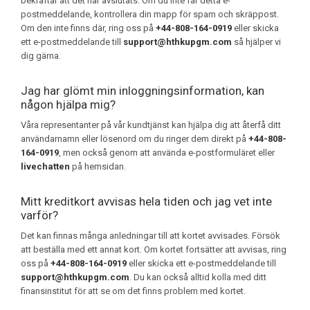
bekräftar att det har avslutats. Om du inte får detta e-
postmeddelande, kontrollera din mapp för spam och skräppost.
Om den inte finns där, ring oss på
+44-808-164-0919
eller skicka
ett e-postmeddelande till
support@hthkupgm.com
så hjälper vi
dig gärna.
Jag har glömt min inloggningsinformation, kan
någon hjälpa mig?
Våra representanter på vår kundtjänst kan hjälpa dig att återfå ditt
användarnamn eller lösenord om du ringer dem direkt på
+44-808-
164-0919
, men också genom att använda e-postformuläret eller
livechatten
på hemsidan.
Mitt kreditkort avvisas hela tiden och jag vet inte
varför?
Det kan finnas många anledningar till att kortet avvisades. Försök
att beställa med ett annat kort. Om kortet fortsätter att avvisas, ring
oss på
+44-808-164-0919
eller skicka ett e-postmeddelande till
support@hthkupgm.com
. Du kan också alltid kolla med ditt
finansinstitut för att se om det finns problem med kortet.