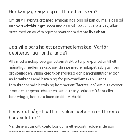
Hur kan jag säga upp mitt medlemskap?
Om du vill avbryta ditt medlemskap hos oss så kan du maila oss på
support@hthkupgm.com
ring oss på
+44-808-164-0919
, eller
prata med en av våra representanter om det via
livechatt
.
Jag ville bara ha ett provmedlemskap. Varför
debiteras jag fortfarande?
Alla medlemskap övergår automatiskt efter provperioden till ett
månatligt medlemsskap, såvida inte medlemskapet avbryts inom
provperioden. Vissa kreditkortsföretag och bankinstitutioner gör
en förauktoriserad betalning för provmedlemskap. Denna
förauktoriserade betalning kommer att "återställas" om du avbryter
inom den angivna tidsramen. Om du har ytterligare frågor eller
funderingar, kontakta finansinstitutet direkt.
Finns det något sätt att säkert veta om mitt konto
har avslutats?
När du avslutar ditt konto bör du få ett e-postmeddelande som