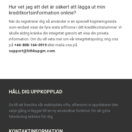
Hur vet jag att det är säkert att lägga ut min
kreditkortsinformation online?
När du registrerar dig så använder vi en speciell krypteringssida
som endast visar de fyra sista siffrorna i ditt kreditkortsnummer. Vi
skulle aldrig kränka din integritet genom att visa din privata
information. Om du vill veta mer om vår integritetspolicy, ring oss
på
+44-808-164-0919
eller maila oss på
support@hthkupgm.com
.
HÅLL DIG UPPKOPPLAD
Se till att besöka vår webbplats ofta, eftersom vi uppdaterar den
varje gång vi lägger till en ny användbar funktion för att göra
felsökning enklare för dig.
KONTAKTINFORMATION