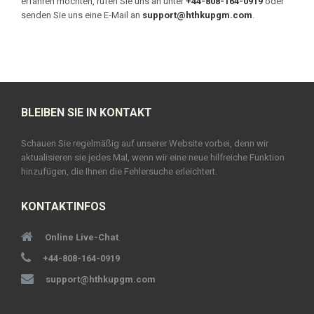
erfahren möchten, rufen Sie uns an unter
+44-808-164-0919
oder
senden Sie uns eine E-Mail an
support@hthkupgm.com
.
BLEIBEN SIE IN KONTAKT
Schauen Sie regelmäßig auf unserer Website vorbei, denn wir
aktualisieren sie jedes Mal, wenn wir eine neue hilfreiche Funktion
hinzufügen, die Ihnen die Fehlersuche erleichtert.
KONTAKTINFOS
Online Live-Chat
.
+44-808-164-0919
support@hthkupgm.com