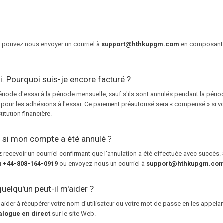
s pouvez nous envoyer un courriel à
support@hthkupgm.com
en composant
. Pourquoi suis-je encore facturé ?
de d'essai à la période mensuelle, sauf s'ils sont annulés pendant la période
 pour les adhésions à l'essai. Ce paiement préautorisé sera « compensé » si vo
itution financière.
e si mon compte a été annulé ?
ecevoir un courriel confirmant que l'annulation a été effectuée avec succès. S
au
+44-808-164-0919
ou envoyez-nous un courriel à
support@hthkupgm.co
uelqu'un peut-il m'aider ?
 aider à récupérer votre nom d'utilisateur ou votre mot de passe en les appela
alogue en direct
sur le site Web.