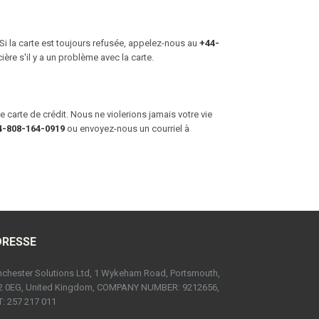
Si la carte est toujours refusée, appelez-nous au
+44-
ière s'il y a un problème avec la carte.
 carte de crédit. Nous ne violerions jamais votre vie
4-808-164-0919
ou envoyez-nous un courriel à
DRESSE
chester Solutions Ltd, 1 Wykeham Road, Portsmouth,
2 0EG, United Kingdom, COMPANY NUMBER: 9212656,
: 257 217 011