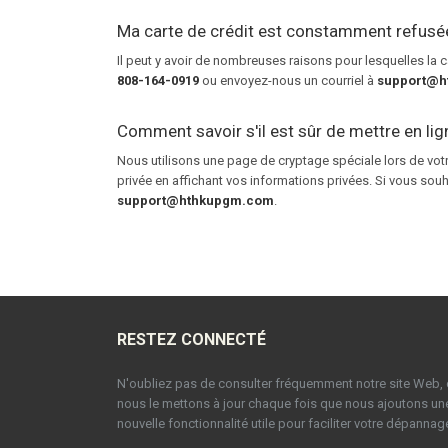
Ma carte de crédit est constamment refusée 
Il peut y avoir de nombreuses raisons pour lesquelles la 
808-164-0919
ou envoyez-nous un courriel à
support@h
Comment savoir s'il est sûr de mettre en lig
Nous utilisons une page de cryptage spéciale lors de votre
privée en affichant vos informations privées. Si vous souh
support@hthkupgm.com
.
RESTEZ CONNECTÉ
N'oubliez pas de consulter fréquemment notre site Web, 
nous le mettons à jour chaque fois que nous ajoutons un
nouvelle fonctionnalité utile pour faciliter votre dépannag