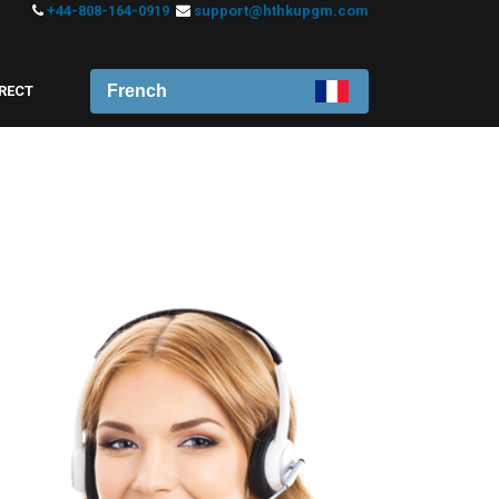
+44-808-164-0919
support@hthkupgm.com
French
IRECT