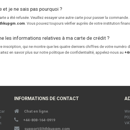
et je ne sais pas pourquoi ?
carte a été refusée. Veuillez essayer une autre carte pour passer la commande. 
thkupgm.com
. Vous pouvez toujours vérifier auprès de votre institution financ
ne les informations relatives à ma carte de crédit ?
 inscription, qui ne montre que les quatre derniers chiffres de votre numéro de
aitez en savoir plus sur notre politique de confidentialité, appelez-nous au
+4
INFORMATIONS DE CONTACT
A
car
Chat en ligne
Win
.
e
PO
+44-808-164-0919
e.
VAT
support@hthkupgm.com